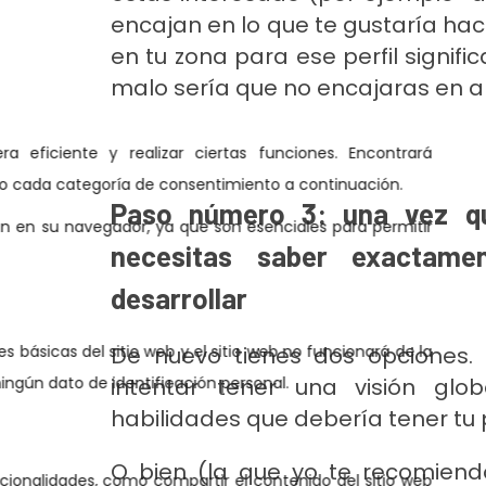
encajan en lo que te gustaría hac
en tu zona para ese perfil signific
malo sería que no encajaras en a
Como especializarse en analytics 
Paso número 3: una vez que
necesitas saber exactame
desarrollar
De nuevo tienes dos opciones.
intentar tener una visión glo
habilidades que debería tener tu p
O bien (la que yo te recomiendo