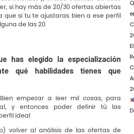
Q
er, si hay más de 20/30 ofertas abiertas
e
a que si tu te ajustaras bien a ese perfil
lguna de las 20
C
2
siguiendo 4 sencillos pasos
E
R
 has elegido la especialización
C
nte qué habilidades tienes que
A
2
 Bien empezar a leer mil cosas, para
bal, y entonces poder definir tú las
D
erfil ideal
) volver al análisis de las ofertas de