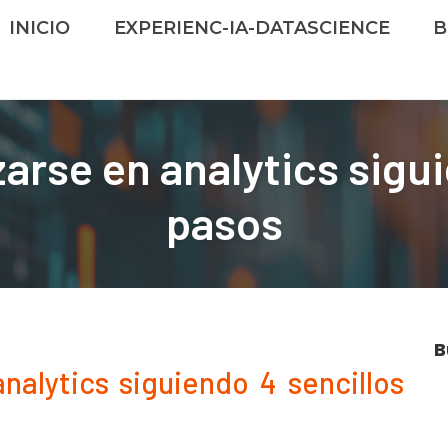
INICIO
EXPERIENC-IA-DATASCIENCE
B
arse en analytics sigui
pasos
B
nalytics siguiendo 4 sencillos