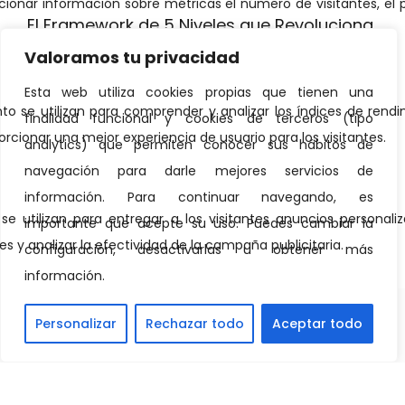
El Framework de 5 Niveles que Revoluciona
la Analítica Empresarial
Valoramos tu privacidad
Cómo Crear un Portfolio de Data Analytics
Esta web utiliza cookies propias que tienen una
finalidad funcional y cookies de terceros (tipo
Que Te Haga Destacar en 2025
analytics) que permiten conocer sus hábitos de
(Framework Probado)
navegación para darle mejores servicios de
Ruta Definitiva para Ser Analista de
información. Para continuar navegando, es
Datos en 2025 (Revelado)
importante que acepte su uso. Puedes cambiar la
configuración, desactivarlas u obtener más
información.
Personalizar
Rechazar todo
Aceptar todo
© 2026. Todos los derechos reservados |
Privacidad
|
Legal
|
Condiciones de contratación