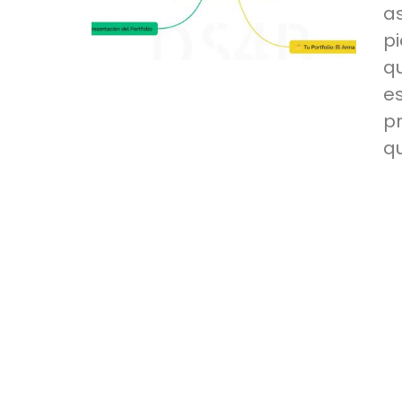
a
p
q
e
p
q