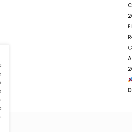
C
2
E
R
C
A
a
2
o
e
D
e
s
a
s