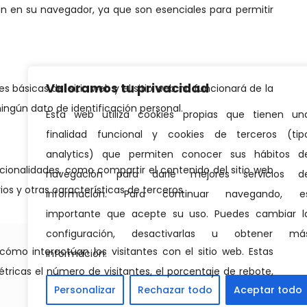
Valoramos tu privacidad
Esta web utiliza cookies propias que tienen un
finalidad funcional y cookies de terceros (tip
analytics) que permiten conocer sus hábitos d
navegación para darle mejores servicios d
información. Para continuar navegando, e
importante que acepte su uso. Puedes cambiar l
configuración, desactivarlas u obtener má
información.
Personalizar
Rechazar todo
Aceptar todo
© 2026. T