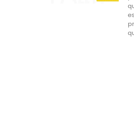
q
e
p
q