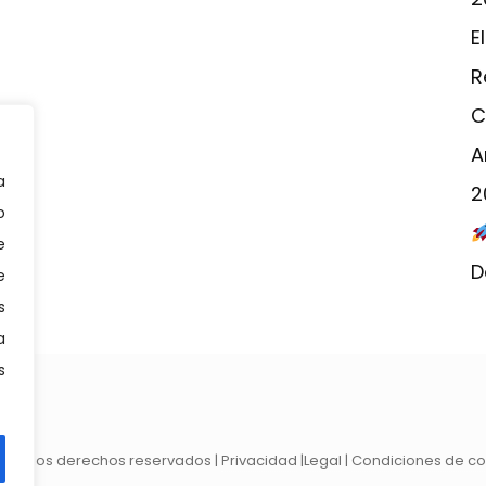
E
R
C
A
a
2
o
e
D
e
s
a
s
odos los derechos reservados |
Privacidad
|
Legal
|
Condiciones de co