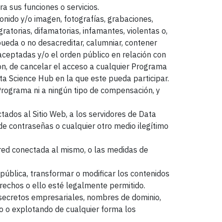
ra sus funciones o servicios.
 sonido y/o imagen, fotografías, grabaciones,
ratorias, difamatorias, infamantes, violentas o,
pueda o no desacreditar, calumniar, contener
aceptadas y/o el orden público en relación con
ción, de cancelar el acceso a cualquier Programa
ata Science Hub en la que este pueda participar.
Programa ni a ningún tipo de compensación, y
ctados al Sitio Web, a los servidores de Data
n de contraseñas o cualquier otro medio ilegítimo
r red conectada al mismo, o las medidas de
n pública, transformar o modificar los contenidos
erechos o ello esté legalmente permitido.
, secretos empresariales, nombres de dominio,
o o explotando de cualquier forma los