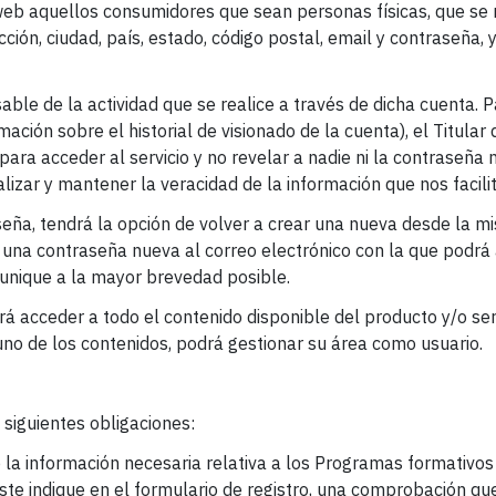
 web aquellos consumidores que sean personas físicas, que se 
cción, ciudad, país, estado, código postal, email y contraseña
able de la actividad que se realice a través de dicha cuenta. P
rmación sobre el historial de visionado de la cuenta), el Titul
para acceder al servicio y no revelar a nadie ni la contraseña
alizar y mantener la veracidad de la información que nos facil
aseña, tendrá la opción de volver a crear una nueva desde la 
rá una contraseña nueva al correo electrónico con la que podr
unique a la mayor brevedad posible.
rá acceder a todo el contenido disponible del producto y/o se
no de los contenidos, podrá gestionar su área como usuario.
siguientes obligaciones:
b la información necesaria relativa a los Programas formativos
e este indique en el formulario de registro, una comprobación q