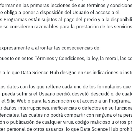
informar en las primeras lecciones de sus términos y condicione
 obliga a poner a disposición del Usuario el acceso a él.
s Programas están sujetos al pago del precio y a la disponibil
e se consideren razonables para la prestación de los servicio
expresamente a afrontar las consecuencias de:
puesto en estos Términos y Condiciones, la ley, la moral, la
 a lo que Data Science Hub designe en sus indicaciones o instr
e los datos con los que rellene cada uno de los formularios qu
ue pueda sufrir si el Usuario perdió, desveló, descuidó o, de cu
 el Sitio Web o para la suscripción o el acceso a un Programa.
 daños, interrupciones, ineficiencias o defectos en su funcion
edenciales, las cuales no podrá compartir con ninguna otra pe
ión o publicación de cualquier virus, código malicioso u otros 
cter personal de otros usuarios, lo que Data Science Hub pro