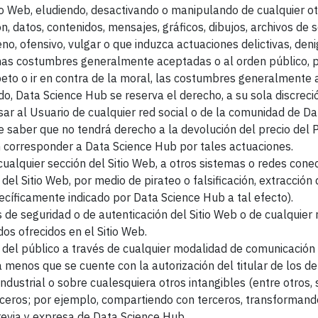
itio Web, eludiendo, desactivando o manipulando de cualquier ot
ción, datos, contenidos, mensajes, gráficos, dibujos, archivos de
no, ofensivo, vulgar o que induzca actuaciones delictivas, denig
uenas costumbres generalmente aceptadas o al orden público, 
peto o ir en contra de la moral, las costumbres generalmente 
tido, Data Science Hub se reserva el derecho, a su sola discre
lsar al Usuario de cualquier red social o de la comunidad de D
 saber que no tendrá derecho a la devolución del precio del 
an corresponder a Data Science Hub por tales actuaciones.
a cualquier sección del Sitio Web, a otros sistemas o redes cone
 del Sitio Web, por medio de pirateo o falsificación, extracció
pecíficamente indicado por Data Science Hub a tal efecto).
s de seguridad o de autenticación del Sitio Web o de cualquie
os ofrecidos en el Sitio Web.
ceso del público a través de cualquier modalidad de comunicació
a menos que se cuente con la autorización del titular de los d
industrial o sobre cualesquiera otros intangibles (entre otros
erceros; por ejemplo, compartiendo con terceros, transformand
revia y expresa de Data Science Hub.