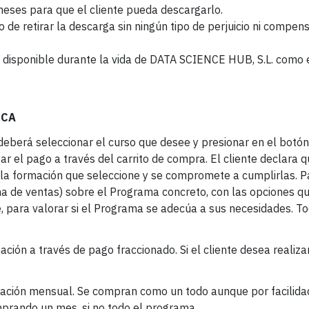
meses para que el cliente pueda descargarlo.
 de retirar la descarga sin ningún tipo de perjuicio ni compens
ará disponible durante la vida de DATA SCIENCE HUB, S.L. como
ICA
 deberá seleccionar el curso que desee y presionar en el botó
zar el pago a través del carrito de compra. El cliente declara 
la formación que seleccione y se compromete a cumplirlas. P
ina de ventas) sobre el Programa concreto, con las opciones q
se, para valorar si el Programa se adecúa a sus necesidades. T
ción a través de pago fraccionado. Si el cliente desea realizar
ción mensual. Se compran como un todo aunque por facilidad
mprando un mes, si no todo el programa.