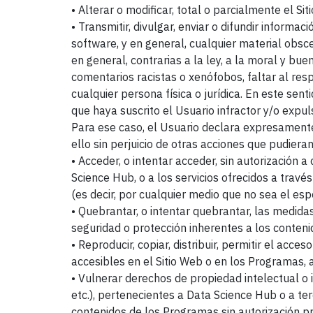
• Alterar o modificar, total o parcialmente el S
• Transmitir, divulgar, enviar o difundir informa
software, y en general, cualquier material obsce
en general, contrarias a la ley, a la moral y b
comentarios racistas o xenófobos, faltar al res
cualquier persona física o jurídica. En este sen
que haya suscrito el Usuario infractor y/o expu
Para ese caso, el Usuario declara expresamente
ello sin perjuicio de otras acciones que pudier
• Acceder, o intentar acceder, sin autorización 
Science Hub, o a los servicios ofrecidos a través
(es decir, por cualquier medio que no sea el es
• Quebrantar, o intentar quebrantar, las medida
seguridad o protección inherentes a los contenid
• Reproducir, copiar, distribuir, permitir el ac
accesibles en el Sitio Web o en los Programas, 
• Vulnerar derechos de propiedad intelectual o 
etc.), pertenecientes a Data Science Hub o a t
contenidos de los Programas sin autorización p